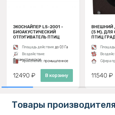
ЭКОСНАЙПЕР LS-2001 -
ВНЕШНИЙ 
БИОАКУСТИЧЕСКИЙ
(5 М), ДЛ
ОТПУГИВАТЕЛЬ ПТИЦ
ПТИЦ ГРАД 
Площадь действия:
до 0,1 Га
Площадь
м²
Воздействие:
Воздейс
биоакустическое
Применение:
промышленное
Сфера п
12490 ₽
11540 ₽
В корзину
Товары производителя 