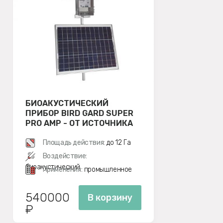
БИОАКУСТИЧЕСКИЙ
ПРИБОР BIRD GARD SUPER
PRO AMP - ОТ ИСТОЧНИКА
12В
Площадь действия:
до 12 Га
Воздействие:
биоакустический
Применения:
промышленное
540000
В корзину
₽