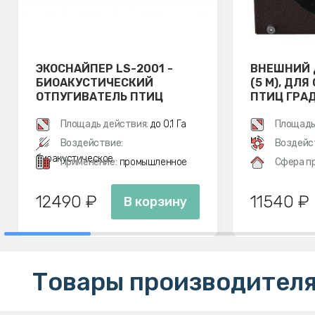
ЭКОСНАЙПЕР LS-2001 -
ВНЕШНИЙ 
БИОАКУСТИЧЕСКИЙ
(5 М), ДЛ
ОТПУГИВАТЕЛЬ ПТИЦ
ПТИЦ ГРАД 
Площадь действия:
до 0,1 Га
Площадь
м²
Воздействие:
Воздейс
биоакустическое
Применение:
промышленное
Сфера п
12490 ₽
11540 ₽
В корзину
Товары производителя 