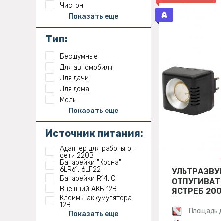
Чистон
Показать еще
Тип:
Бесшумные
Для автомобиля
Для дачи
Для дома
Моль
Показать еще
Источник питания:
Адаптер для работы от
сети 220В
Батарейки "Крона"
6LR61, 6LF22
УЛЬТРАЗВУ
Батарейки R14, C
ОТПУГИВАТ
Внешний АКБ 12В
ЯСТРЕБ 20
Клеммы аккумулятора
12В
Площадь 
Показать еще