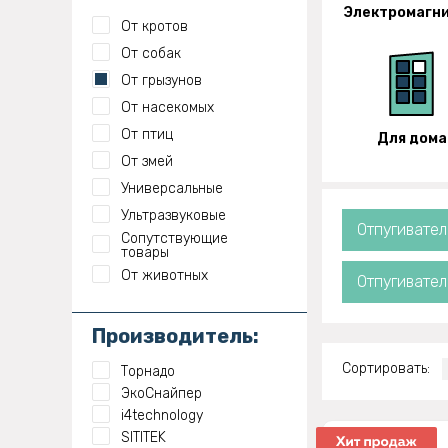
Электромагн
От кротов
От собак
От грызунов
От насекомых
От птиц
Для дома
От змей
Универсальные
Ультразвуковые
Отпугивател
Сопутствующие
товары
От животных
Отпугивате
Производитель:
Сортировать:
Торнадо
ЭкоСнайпер
i4technology
SITITEK