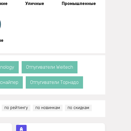
кие
Уличные
Промышленные
ые
hnology
Отпугиватели Weitech
оснайпер
Отпугиватели Торнадо
по рейтингу
по новинкам
по скидкам