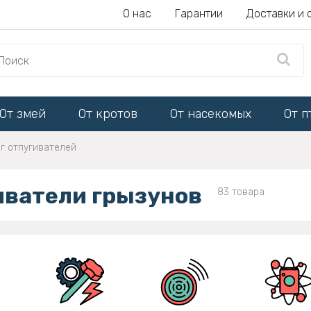
О нас
Гарантии
Доставки и 
От змей
От кротов
От насекомых
От п
г отпугивателей
иватели грызунов
83 товара