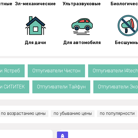
итные
Эл-механические
Ультразвуковые
Биологичес
Для дачи
Для автомобиля
Бесшумн
и Ястреб
Отпугиватели Чистон
Отпугиватели I4tec
ли СИТИТЕК
Отпугиватели Тайфун
Отпугиватели Эк
по возрастанию цены
по убыванию цены
по популярности