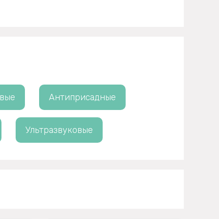
овые
Антиприсадные
Ультразвуковые