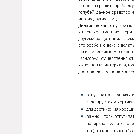
способны решить проблему
голубей, данное средство м
многих других птиц.
Динамический отпугиватель 
и производственных террит
другими средствами, таким
это особенно важно делат
логистических комплексов (
"Кондор-3" существенно от
выполнен из материала, и
долговечность. Телескопич
отпугиватель привязыва
фиксируется в вертика
для достижения хороши
важно, чтобы отпугива
поверхности, на которо
т.п.), то выше них на 1,5