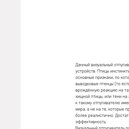
Данный визуальный отпугив
устройств. Птицы инстинкти
основные признаки, по кот
выводковые птенцы (то ест
врождённую реакцию на так
хищной птицы, или тени на
к такому отпугивателю име
мира, а не на те, которые
более реалистично. Достато
эффективность.
Визуальный отпугиватель п