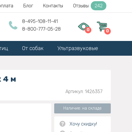
оплата
Блог
Контакты
Отзывы
242
8-495-108-11-41
8-800-777-05-28
0
0
тиц
От собак
Ультразвуковые
 4 м
Артикул: 1426357
Наличие: на складе
?
Хочу скидку!