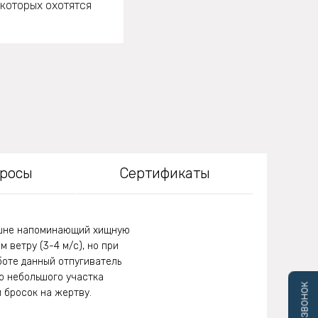
 которых охотятся
просы
Сертификаты
нешне напоминающий хищную
 ветру (3-4 м/c), но при
боте данный отпугиватель
ло небольшого участка
 бросок на жертву.