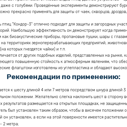
 даже с голубями. Проведённые эксперименты демонстрируют бур
ожно прекрасно применять для защиты от чаек, скворцов, дроздов,
птиц "Кондор-3" отлично подходит для защиты и загородных участ
орий. Наибольшую эффективность он демонстрирует когда примен
и как биоакустические приборы, пропановые пушки, шары с глазами
ь на территориях зерноперерабатывающих предприятий, животнов
на которых гнездятся чайки) и т.п.
личается от других подобных изделий, представленных на рынке, 
меющего повышенную стойкость к атмосферным явлениям, что обе
еские флагштоки изготовлены из углепластика и обладают высоко
Рекомендации по применению:
ется к шесту длиной 4 или 7 метров посредством шнура длиной 3 
льном положении. Желательно слегка наклонить шест в сторону в
х результатов размещается на открытых площадках, не защищенны
тель был установлен таким образом, чтобы в висячем положении 
й он установлен, а если на этой поверхности имеется растительно
 - 2 метра;