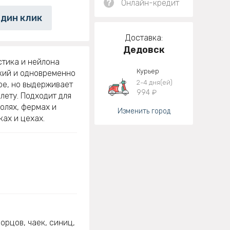
?
Онлайн-кредит
один клик
Доставка:
Дедовск
стика и нейлона
Курьер
кий и одновременно
2-4 дня(ей)
ре, но выдерживает
994 ₽
лету. Подходит для
олях, фермах и
Изменить город
ках и цехах.
орцов, чаек, синиц,