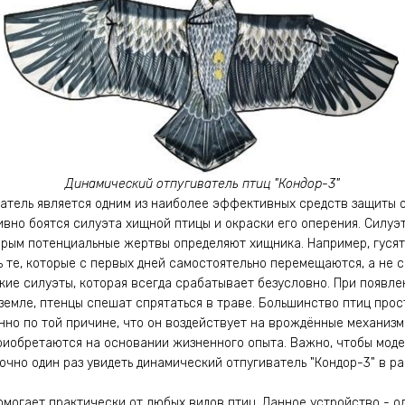
Динамический отпугиватель птиц "Кондор-3"
атель является одним из наиболее эффективных средств защиты о
вно боятся силуэта хищной птицы и окраски его оперения. Силуэт 
орым потенциальные жертвы определяют хищника. Например, гусят
ь те, которые с первых дней самостоятельно перемещаются, а не с
ие силуэты, которая всегда срабатывает безусловно. При появл
 земле, птенцы спешат спрятаться в траве. Большинство птиц про
нно по той причине, что он воздействует на врождённые механи
 приобретаются на основании жизненного опыта. Важно, чтобы мод
чно один раз увидеть динамический отпугиватель "Кондор-3" в ра
омогает практически от любых видов птиц. Данное устройство - од