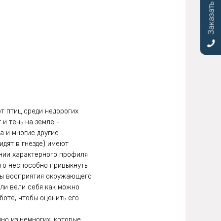
Заказать звонок
т птиц среди недорогих
и тень на земле -
а и многие другие
идят в гнезде) имеют
ении характерного профиля
сто неспособно привыкнуть
змы восприятия окружающего
ели вели себя как можно
боте, чтобы оценить его
но из немногих, которые