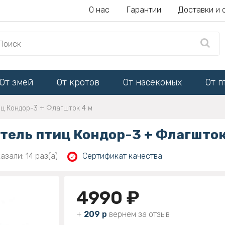
О нас
Гарантии
Доставки и 
От змей
От кротов
От насекомых
От п
ц Кондор-3 + Флагшток 4 м
ель птиц Кондор-3 + Флагшток
азали: 14 раз(а)
Сертификат качества
4990 ₽
+
209 р
вернем за отзыв