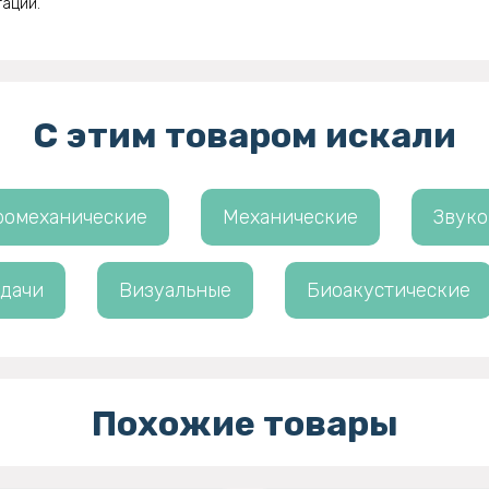
тации.
С этим товаром искали
ромеханические
Механические
Звук
 дачи
Визуальные
Биоакустические
Похожие товары