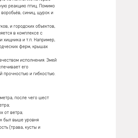
ную реакцию птиц. Помимо
 воробьёв, синиц, щурок и
ков, и городских объектов,
яется в комплексе с
 хищника и т.п. Например,
одческих ферм, крышах
качеством исполнения. Змей
спечивает его
й прочностью и гибкостью.
метра, после чего шест
етра;
х от ветра;
он был выше уровня
сть (трава, кусты и