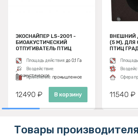
ЭКОСНАЙПЕР LS-2001 -
ВНЕШНИЙ 
БИОАКУСТИЧЕСКИЙ
(5 М), ДЛ
ОТПУГИВАТЕЛЬ ПТИЦ
ПТИЦ ГРАД 
Площадь действия:
до 0,1 Га
Площадь
м²
Воздействие:
Воздейс
биоакустическое
Применение:
промышленное
Сфера п
12490 ₽
11540 ₽
В корзину
Товары производителя 