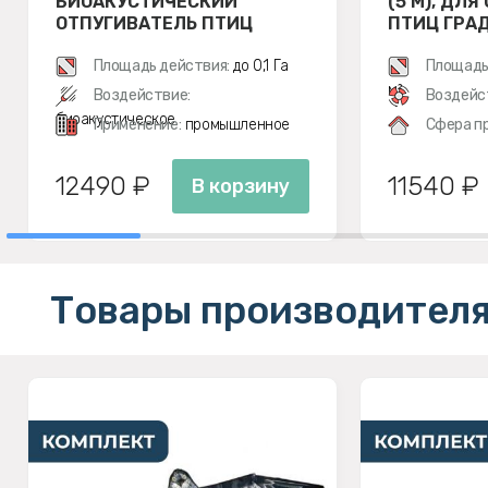
БИОАКУСТИЧЕСКИЙ
(5 М), ДЛ
ОТПУГИВАТЕЛЬ ПТИЦ
ПТИЦ ГРАД 
Площадь действия:
до 0,1 Га
Площадь
м²
Воздействие:
Воздейс
биоакустическое
Применение:
промышленное
Сфера п
12490 ₽
11540 ₽
В корзину
Товары производителя 