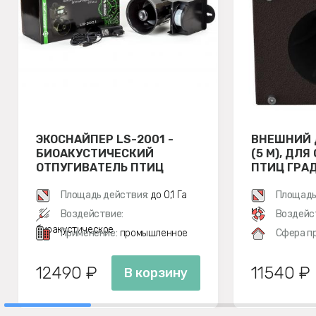
ЭКОСНАЙПЕР LS-2001 -
ВНЕШНИЙ 
БИОАКУСТИЧЕСКИЙ
(5 М), ДЛ
ОТПУГИВАТЕЛЬ ПТИЦ
ПТИЦ ГРАД 
Площадь действия:
до 0,1 Га
Площадь
м²
Воздействие:
Воздейс
биоакустическое
Применение:
промышленное
Сфера п
12490 ₽
11540 ₽
В корзину