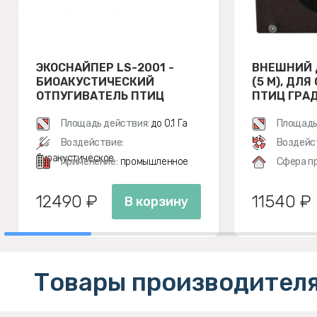
ЭКОСНАЙПЕР LS-2001 -
ВНЕШНИЙ 
БИОАКУСТИЧЕСКИЙ
(5 М), ДЛ
ОТПУГИВАТЕЛЬ ПТИЦ
ПТИЦ ГРАД 
Площадь действия:
до 0,1 Га
Площадь
м²
Воздействие:
Воздейс
биоакустическое
Применение:
промышленное
Сфера п
12490 ₽
11540 ₽
В корзину
Товары производителя