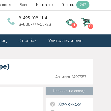
оплата
Блог
Контакты
Отзывы
242
8-495-108-11-41
8-800-777-05-28
1
0
тиц
От собак
Ультразвуковые
ре)
Артикул: 1497357
Наличие: на складе
?
Хочу скидку!