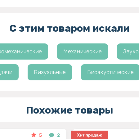
С этим товаром искали
ромеханические
Механические
Звук
 дачи
Визуальные
Биоакустические
Похожие товары
5
2