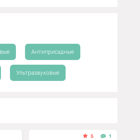
овые
Антиприсадные
Ультразвуковые
5
1