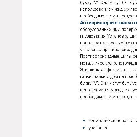
букву "V". Они могут быть 
использованием жидких гво
необходимости мы предоста
Антиприсадные шипы от
оборудованных ими поверхн
гнездования. Установка ши
привлекательность объекта 
установка противоприсадны
Противоприсадные шипы рек
металлические конструкции
Эти шипы эффективно предо
галки, чайки и другие под
букву "V". Они могут быть 
использованием жидких гво
необходимости мы предоста
Металлические против
упаковка.