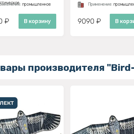
стическое
рименение:
промышленное
Применение:
промышле
0 ₽
9090 ₽
В корзину
В корз
вары производителя "Bird