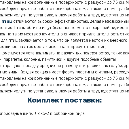
установлены на криволинейные поверхности с радиусом до 7,5 см.
здей для наружных работ с поликарбонатом, а также с помощью б
вляем услуги по установке, включая работы в труднодоступных м
 птиц
отличаются высокой эффективностью, делая невозможным 
остях. Птицы обычно ищут безопасные места с хорошей видимост
пов на таких местах значительно снижает привлекательность этих 
для птиц заключается в том, что он является местом их дневного 
х шипов на этих местах исключает присутствие птиц.
омендуется устанавливать на различных поверхностях, таких как 
, парапеты, колонны, памятники и другие подобные объекты.
твращают посадку средних по размеру птиц, таких как голуби, дро
обные виды. Каждая секция имеет форму пластины с иглами, расход
установлены на криволинейные поверхности с радиусом до 7,5 см.
здей для наружных работ с поликарбонатом, а также с помощью б
вляем услуги по установке, включая работы в труднодоступных м
Комплект поставки:
оприсадные шипы Люкс-2 в собранном виде;