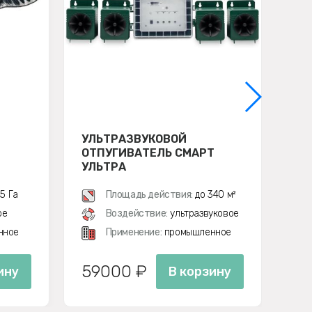
УЛЬТРАЗВУКОВОЙ
БИ
ОТПУГИВАТЕЛЬ СМАРТ
УЛ
УЛЬТРА
ОТ
СМ
ДИ
,5 Га
Площадь действия:
до 340 м²
1,4 
ое
Воздействие:
ультразвуковое
био
нное
Применение:
промышленное
59000 ₽
5
ину
В корзину