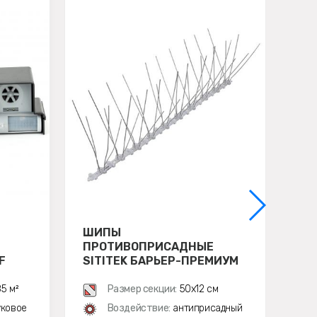
ШИПЫ
ОТ
ПРОТИВОПРИСАДНЫЕ
ХИ
F
SITITEK БАРЬЕР-ПРЕМИУМ
3
5 м²
Размер секции:
50х12 см
уковое
Воздействие:
антиприсадный