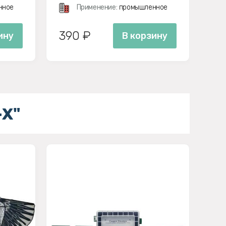
нное
Применение:
промышленное
390 ₽
75
ину
В корзину
-X"