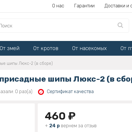
О нас
Гарантии
Доставки и 
От змей
От кротов
От насекомых
От п
ые шипы Люкс-2 (в сборе)
присадные шипы Люкс-2 (в сбо
азали: 0 раз(а)
Сертификат качества
460 ₽
+
24 р
вернем за отзыв