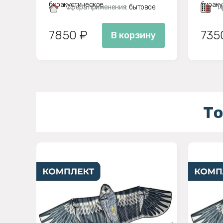
биоакустическое
биоаку
Сфера применения:
бытовое
П
7850 ₽
735
В корзину
То