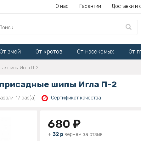
О нас
Гарантии
Доставки и 
От змей
От кротов
От насекомых
От п
ые шипы Игла П-2
присадные шипы Игла П-2
азали: 17 раз(а)
Сертификат качества
680 ₽
+
32 р
вернем за отзыв