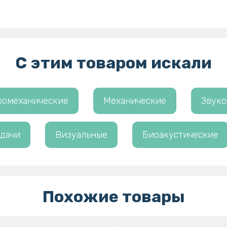
С этим товаром искали
ромеханические
Механические
Звук
 дачи
Визуальные
Биоакустические
Похожие товары