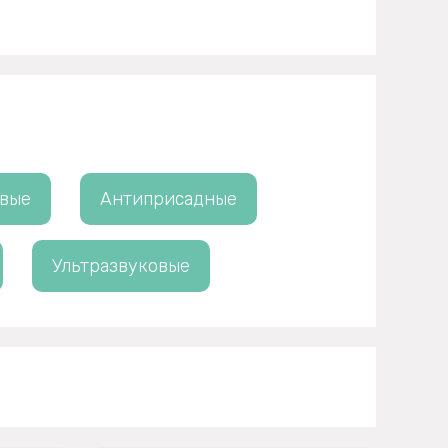
овые
Антиприсадные
Ультразвуковые