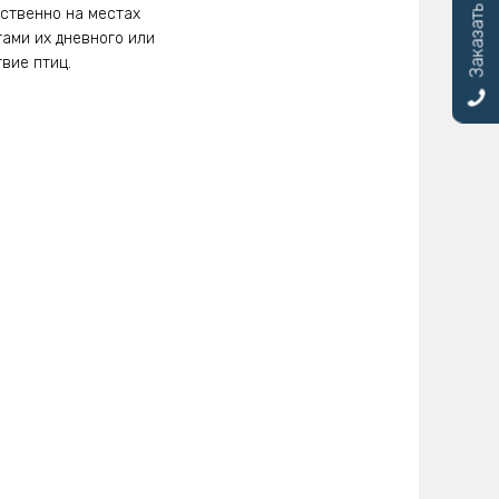
Заказать звонок
дственно на местах
тами их дневного или
вие птиц.