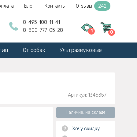
оплата
Блог
Контакты
Отзывы
242
8-495-108-11-41
8-800-777-05-28
1
0
тиц
От собак
Ультразвуковые
Артикул: 1346357
Наличие: на складе
?
Хочу скидку!