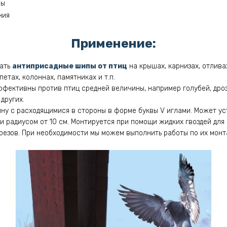
бы
ния
Применение:
вать
антиприсадные шипы от птиц
на крышах, карнизах, отлива
етах, колоннах, памятниках и т.п.
ективны против птиц средней величины, например голубей, дрозд
 других.
ну с расходящимися в стороны в форме буквы V иглами. Может ус
 радиусом от 10 см. Монтируется при помощи жидких гвоздей для
резов. При необходимости мы можем выполнить работы по их монта