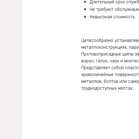
Длительный срок служ
Не требуют обслужива
Невысокая стоимость
Целесообразно устанавли
металлоконструкциях, парап
Противоприсадные шипы эфф
ворон, галок, чаек и многих
Представляет собой пласти
криволинейные поверхности
металлом, болтов или само
труднодоступных местах.