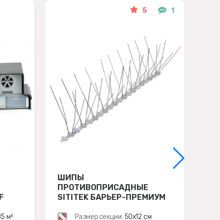
5
1
ШИПЫ
ОТ
ПРОТИВОПРИСАДНЫЕ
ХИ
F
SITITEK БАРЬЕР-ПРЕМИУМ
3
5 м²
Размер секции:
50х12 см