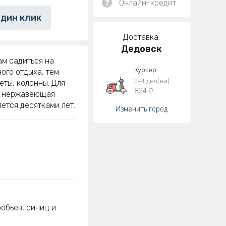
?
Онлайн-кредит
один клик
Доставка:
Дедовск
ам садиться на
Курьер
ого отдыха, тем
2-4 дня(ей)
ты, колонны. Для
824 ₽
я нержавеющая
яется десятками лет.
Изменить город
робьев, синиц и