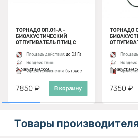
ТОРНАДО ОП.01-А -
ТОРНАДО О
БИОАКУСТИЧЕСКИЙ
БИОАКУСТ
ОТПУГИВАТЕЛЬ ПТИЦ С
ОТПУГИВА
АККУМУЛЯТОРОМ
Площадь действия:
до 0,1 Га
Площадь
Воздействие:
Воздейс
биоакустическое
биоакустичес
Сфера применения:
бытовое
Примене
7850 ₽
7350 ₽
В корзину
Товары производителя 