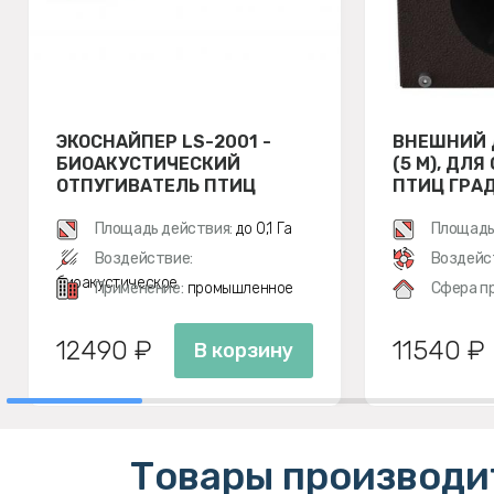
ЭКОСНАЙПЕР LS-2001 -
ВНЕШНИЙ 
БИОАКУСТИЧЕСКИЙ
(5 М), ДЛ
ОТПУГИВАТЕЛЬ ПТИЦ
ПТИЦ ГРАД 
Площадь действия:
до 0,1 Га
Площадь
м²
Воздействие:
Воздейс
биоакустическое
Применение:
промышленное
Сфера п
12490 ₽
11540 ₽
В корзину
Товары производи