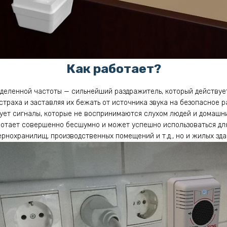
Как работает?
деленной частоты — сильнейший раздражитель, который действуе
страха и заставляя их бежать от источника звука на безопасное 
ирует сигналы, которые не воспринимаются слухом людей и домаш
ботает совершенно бесшумно и может успешно использоваться для
ернохранилищ, производственных помещений и т.д., но и жилых зда