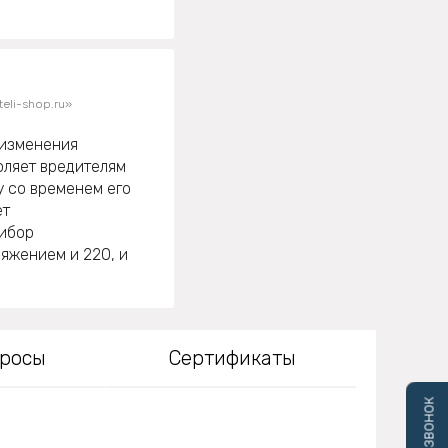
eli-shop.ru»
 изменения
воляет вредителям
у со временем его
ет
ибор
яжением и 220, и
просы
Сертификаты