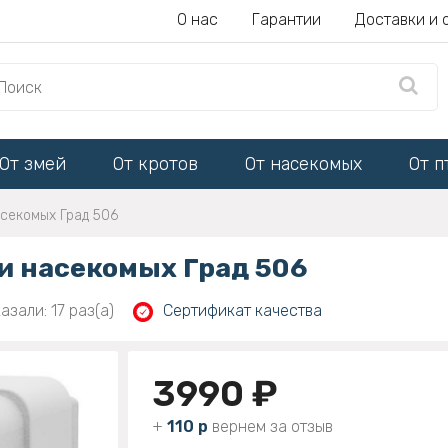
О нас
Гарантии
Доставки и 
От змей
От кротов
От насекомых
От п
асекомых Град 506
и насекомых Град 506
азали: 17 раз(а)
Сертификат качества
3990 ₽
+
110 р
вернем за отзыв