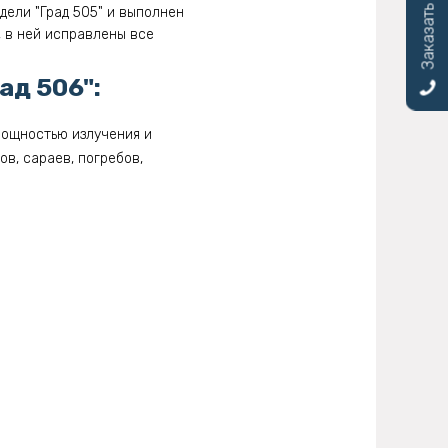
Заказать звонок
дели "Град 505" и выполнен
 в ней исправлены все
ад 506":
мощностью излучения и
в, сараев, погребов,