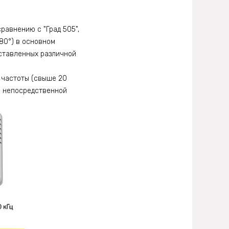
равнению с "Град 505",
80°) в основном
аставленных различной
 частоты (свыше 20
в непосредственной