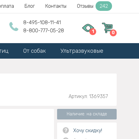
оплата
Блог
Контакты
Отзывы
242
8-495-108-11-41
8-800-777-05-28
1
0
тиц
От собак
Ультразвуковые
Артикул: 1369357
Наличие: на складе
?
Хочу скидку!