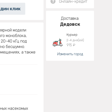
?
Онлайн-кредит
один клик
Доставка:
Дедовск
лярной модели
Курьер
ого моноблока,
2-4 дня(ей)
 20-40 кГц под
915 ₽
тно бесшумно.
омещениях, а также
Изменить город
сных насекомых