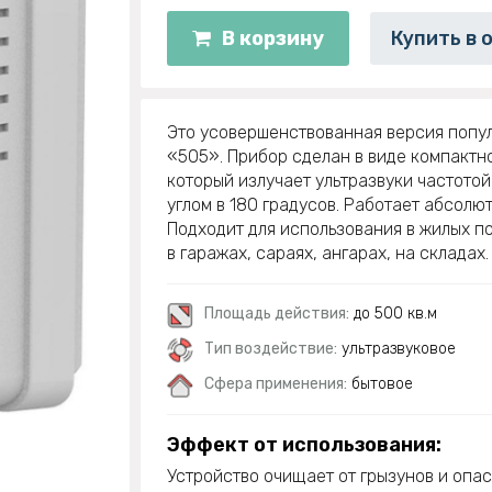
В корзину
Купить в 
Это усовершенствованная версия попу
«505». Прибор сделан в виде компактн
который излучает ультразвуки частотой
углом в 180 градусов. Работает абсолю
Подходит для использования в жилых п
в гаражах, сараях, ангарах, на складах.
Площадь действия:
до 500 кв.м
Тип воздействие:
ультразвуковое
Сфера применения:
бытовое
Эффект от использования:
Устройство очищает от грызунов и опа