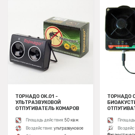
ТОРНАДО ОК.01 -
ТОРНАДО О
УЛЬТРАЗВУКОВОЙ
БИОАКУСТ
ОТПУГИВАТЕЛЬ КОМАРОВ
ОТПУГИВА
Площадь действия:
50 кв.м.
Площадь
Воздействие:
ультразвуковое
Воздейс
биоакустичес