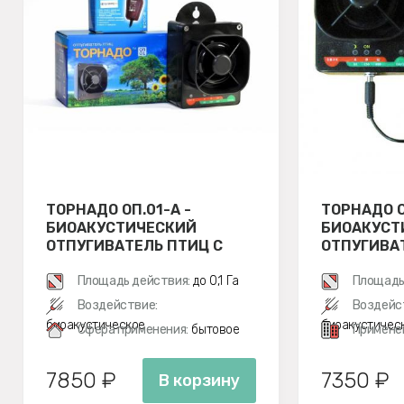
ТОРНАДО ОП.01-А -
ТОРНАДО О
БИОАКУСТИЧЕСКИЙ
БИОАКУСТ
ОТПУГИВАТЕЛЬ ПТИЦ С
ОТПУГИВА
АККУМУЛЯТОРОМ
Площадь действия:
до 0,1 Га
Площадь
Воздействие:
Воздейс
биоакустическое
биоакустичес
Сфера применения:
бытовое
Примене
7850 ₽
7350 ₽
В корзину