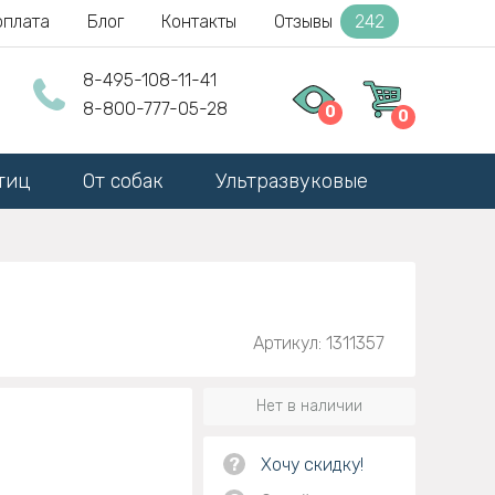
оплата
Блог
Контакты
Отзывы
242
8-495-108-11-41
8-800-777-05-28
0
0
тиц
От собак
Ультразвуковые
Артикул: 1311357
Нет в наличии
?
Хочу скидку!