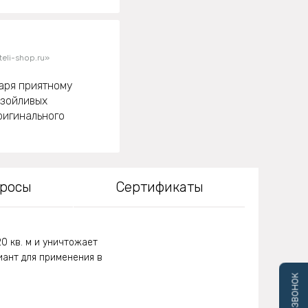
eli-shop.ru»
аря приятному
азойливых
ригинального
просы
Сертификаты
0 кв. м и уничтожает
иант для применения в