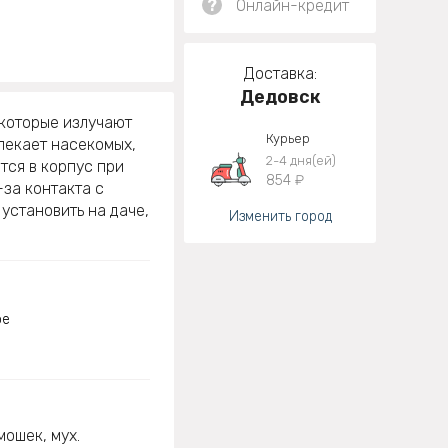
?
Онлайн-кредит
Доставка:
Дедовск
 которые излучают
Курьер
лекает насекомых,
2-4 дня(ей)
тся в корпус при
854 ₽
-за контакта с
установить на даче,
Изменить город
ое
мошек, мух.