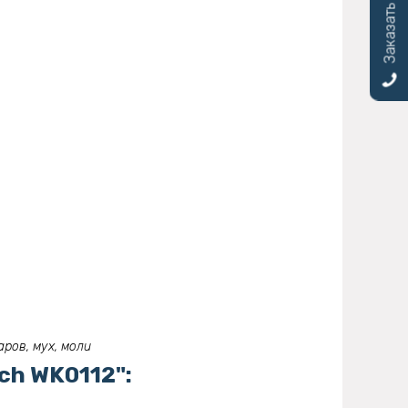
Заказать звонок
ров, мух, моли
h WK0112":