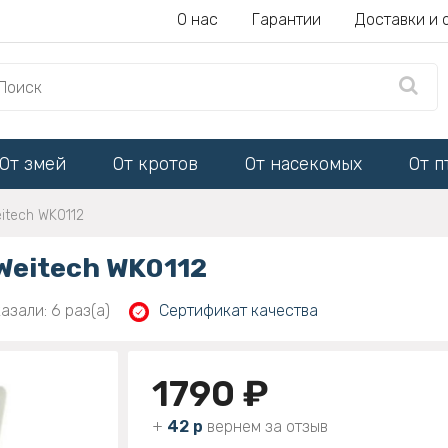
О нас
Гарантии
Доставки и 
От змей
От кротов
От насекомых
От п
itech WK0112
Weitech WK0112
азали: 6 раз(а)
Сертификат качества
1790 ₽
+
42 р
вернем за отзыв