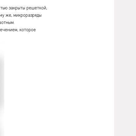
тью закрыты решеткой,
му же, микроразряды
вотным.
ечением, которое