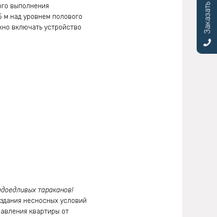
Заказать звонок
ого выполнения
.5 м над уровнем полового
жно включать устройство
адоедливых тараканов!
здания несносных условий
бавления квартиры от