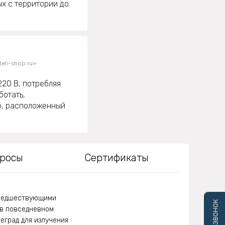
ых с территории до
eli-shop.ru»
220 В, потребляя
ботать,
р, расположенный
просы
Сертификаты
предшествующими
в повседневном
еград для излучения