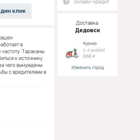
?
Онлайн-кредит
один клик
Доставка:
Дедовск
нащен
Курьер
работает в
2-4 дня(ей)
 частоту. Тараканы
868 ₽
иться к источнику
за чего вынуждены
Изменить город
ьбы с вредителями в