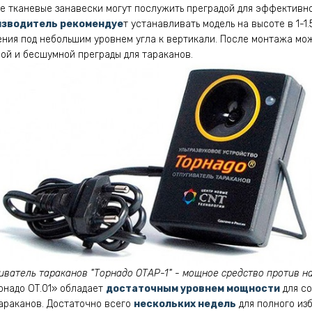
ие тканевые занавески могут послужить преградой для эффективн
изводитель рекомендуе
т устанавливать модель на высоте в 1-1
ния под небольшим уровнем угла к вертикали. После монтажа мо
ой и бесшумной преграды для тараканов.
иватель тараканов "Торнадо ОТАР-1" - мощное средство против н
рнадо ОТ.01» обладает
достаточным уровнем мощности
для со
араканов. Достаточно всего
нескольких недель
для полного из