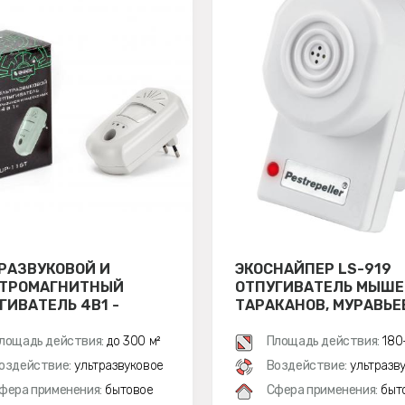
РАЗВУКОВОЙ И
ЭКОСНАЙПЕР LS-919
КТРОМАГНИТНЫЙ
ОТПУГИВАТЕЛЬ МЫШЕ
ГИВАТЕЛЬ 4В1 -
ТАРАКАНОВ, МУРАВЬЕ
НАЙПЕР UP-116T
лощадь действия:
до 300 м²
Площадь действия:
180
оздействие:
ультразвуковое
Воздействие:
ультразв
фера применения:
бытовое
Сфера применения:
быт