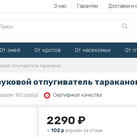
О нас
Гарантии
Доставки и 
От змей
От кротов
От насекомых
От п
ковой отпугиватель тараканов
вуковой отпугиватель таракано
азали: 160 раз(а)
Сертификат качества
2290 ₽
+
102 р
вернем за отзыв