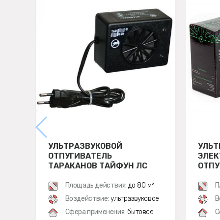
УЛЬТРАЗВУКОВОЙ
УЛЬТ
ОТПУГИВАТЕЛЬ
ЭЛЕ
ТАРАКАНОВ ТАЙФУН ЛС
ОТПУ
500
ЭКОС
Площадь действия:
до 80 м²
П
Воздействие:
ультразвуковое
В
Сфера применения:
бытовое
С