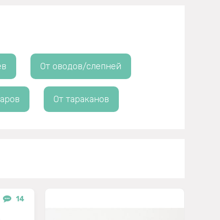
ев
От оводов/слепней
маров
От тараканов
14