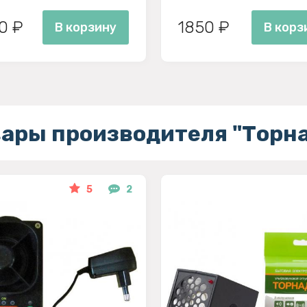
0 ₽
1850 ₽
В корзину
В корз
ары производителя "Торн
5
2