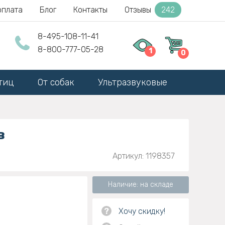
оплата
Блог
Контакты
Отзывы
242
8-495-108-11-41
8-800-777-05-28
1
0
тиц
От собак
Ультразвуковые
в
Артикул: 1198357
Наличие: на складе
?
Хочу скидку!