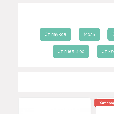
От пауков
Моль
От пчел и ос
От кл