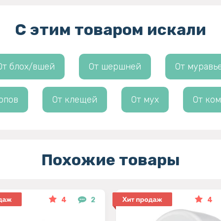
С этим товаром искали
От блох/вшей
От шершней
От муравь
опов
От клещей
От мух
От ко
Похожие товары
4
2
4