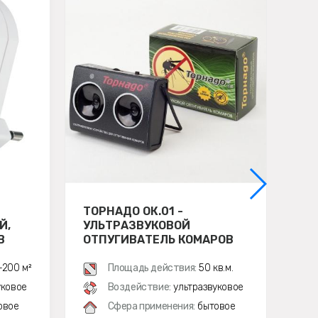
ТОРНАДО ОК.01 -
ЭК
Й,
УЛЬТРАЗВУКОВОЙ
ОТ
В
ОТПУГИВАТЕЛЬ КОМАРОВ
МЫ
-200 м²
Площадь действия:
50 кв.м.
уковое
Воздействие:
ультразвуковое
овое
Сфера применения:
бытовое