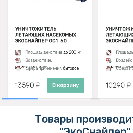
УНИЧТОЖИТЕЛЬ
УНИЧТОЖ
ЛЕТАЮЩИХ НАСЕКОМЫХ
ЛЕТАЮЩИХ
ЭКОСНАЙПЕР GC1-60
ЭКОСНАЙП
Площадь действия:
до 200 м²
Площадь
Воздействие:
Воздейс
эл.механическое
эл.механичес
Сфера применения:
бытовое
Сфера п
13590 ₽
10290 ₽
В корзину
Товары производи
"ЭкоСнайпер"