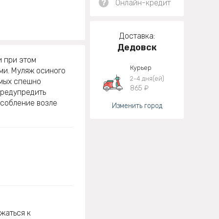
?
Онлайн-кредит
Доставка:
Дедовск
и при этом
Курьер
ми. Муляж осиного
2-4 дня(ей)
омых спешно
865 ₽
предупредить
особление возле
Изменить город
жаться к