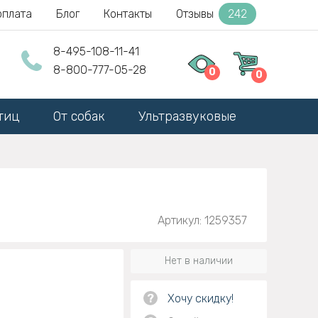
оплата
Блог
Контакты
Отзывы
242
8-495-108-11-41
8-800-777-05-28
0
0
тиц
От собак
Ультразвуковые
Артикул: 1259357
Нет в наличии
?
Хочу скидку!