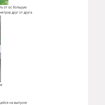
ть от ос большую
етров друг от друга.
ия
щейся на выпуске