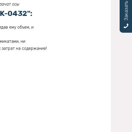
Заказать звонок
рачат осы
K-0432":
дав ему объем, и
микатами, ни
 затрат на содержание!