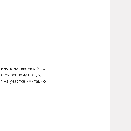
тинкты насекомых. У ос
жому осиному гнезду,
бя на участке имитацию