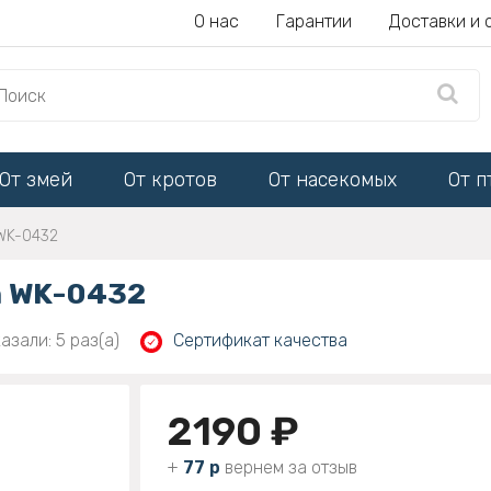
О нас
Гарантии
Доставки и 
От змей
От кротов
От насекомых
От п
 WK-0432
h WK-0432
азали: 5 раз(а)
Сертификат качества
2190 ₽
+
77 р
вернем за отзыв