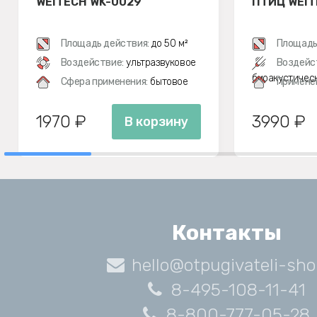
WEITECH WK-0029
ПТИЦ WEIT
Площадь действия:
до 50 м²
Площадь
Воздействие:
ультразвуковое
Воздейс
биоакустичес
Сфера применения:
бытовое
Примене
1970 ₽
3990 ₽
В корзину
Контакты
hello@otpugivateli-sho
8-495-108-11-41
8-800-777-05-28