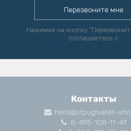
Нажимая на кнопку "Перезвонит
соглашаетесь с
политикой обработки персональ
Контакты
hello@otpugivateli-sho
8-495-108-11-41