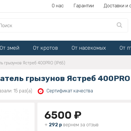
О нас
Гарантии
Доставки и 
От змей
От кротов
От насекомых
От п
ль грызунов Ястреб 400PRO (IP65)
атель грызунов Ястреб 400PRO 
зали: 15 раз(а)
Сертификат качества
6500 ₽
+
292 р
вернем за отзыв