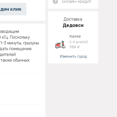
?
Онлайн-кредит
один клик
Доставка:
Дедовск
изводящим
Курьер
 кГц. Поскольку
2-4 дня(ей)
1-3 минуты, грызуны
984 ₽
идать помещение.
едителей
Изменить город
 также обычных