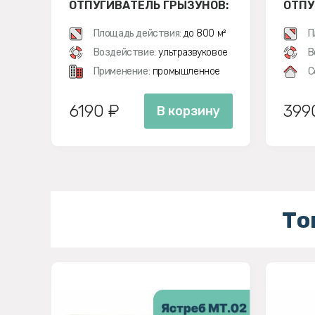
ОТПУГИВАТЕЛЬ ГРЫЗУНОВ:
ОТПУ
КРЫС И МЫШЕЙ
КРЫС
Площадь действия:
до 800 м²
П
Воздействие:
ультразвуковое
В
Применение:
промышленное
С
6190 ₽
399
В корзину
То