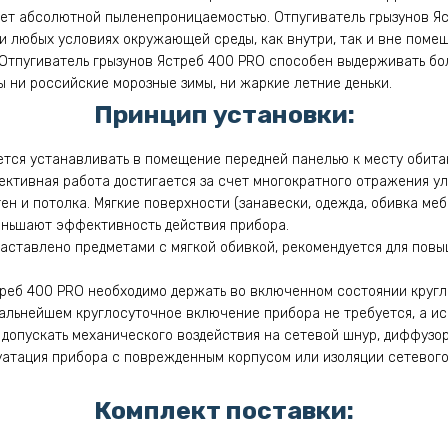
ает абсолютной пыленепроницаемостью. Отпугиватель грызунов Яс
и любых условиях окружающей среды, как внутри, так и вне помещ
5 Отпугиватель грызунов Ястреб 400 PRO способен выдерживать б
ы ни российские морозные зимы, ни жаркие летние деньки.
Принцип установки:
тся устанавливать в помещение передней панелью к месту обитан
ективная работа достигается за счет многократного отражения ул
н и потолка. Мягкие поверхности (занавески, одежда, обивка меб
еньшают эффективность действия прибора.
заставлено предметами с мягкой обивкой, рекомендуется для по
реб 400 PRO необходимо держать во включенном состоянии кругл
дальнейшем круглосуточное включение прибора не требуется, а ис
 допускать механического воздействия на сетевой шнур, диффузор
атация прибора с поврежденным корпусом или изоляции сетевого
Комплект поставки: