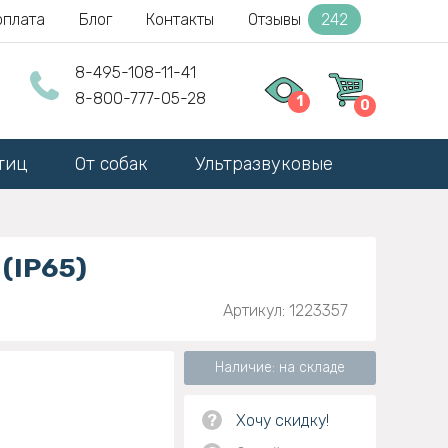
оплата
Блог
Контакты
Отзывы
242
8-495-108-11-41
8-800-777-05-28
1
0
тиц
От собак
Ультразвуковые
(IP65)
Артикул: 1223357
Наличие: на складе
?
Хочу скидку!