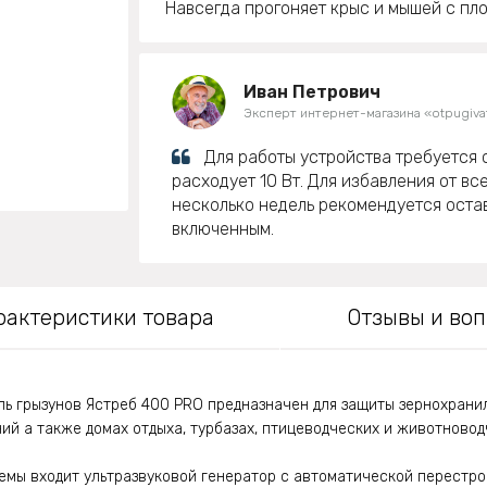
Навсегда прогоняет крыс и мышей с пло
Иван Петрович
Эксперт интернет-магазина «otpugivat
Для работы устройства требуется 
расходует 10 Вт. Для избавления от вс
несколько недель рекомендуется остав
включенным.
рактеристики товара
Отзывы и во
ль грызунов Ястреб 400 PRO предназначен для защиты зернохранил
й а также домах отдыха, турбазах, птицеводческих и животноводч
емы входит ультразвуковой генератор с автоматической перестро