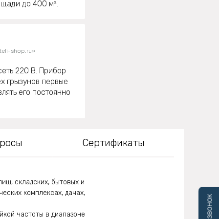
щади до 400 м².
eli-shop.ru»
сеть 220 В. Прибор
ех грызунов первые
лять его постоянно
просы
Сертификаты
ищ, складских, бытовых и
еских комплексах, дачах,
йкой частоты в диапазоне