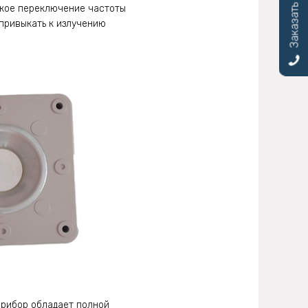
Заказать звонок
ское переключение частоты
 привыкать к излучению
 прибор обладает полной