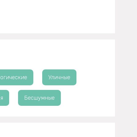
огические
Уличные
я
Бесшумные