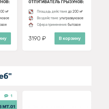
НОВ:
ОТПУГИВАТЕЛЬ ГРЫЗУНОВ:
ОТ
КРЫС И МЫШЕЙ
ЭК
00 м²
Площадь действия:
до 200 м²
уковое
Воздействие:
ультразвуковое
овое
Сфера применения:
бытовое
3190 ₽
5
ину
В корзину
еб"
1