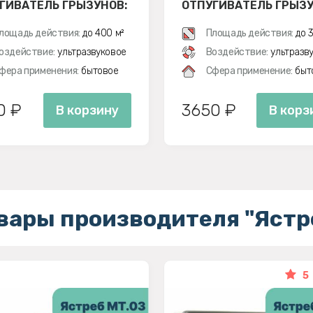
ГИВАТЕЛЬ ГРЫЗУНОВ:
ОТПУГИВАТЕЛЬ ГРЫЗУ
 И МЫШЕЙ
КРЫС И МЫШЕЙ
лощадь действия:
до 400 м²
Площадь действия:
до 3
оздействие:
ультразвуковое
Воздействие:
ультразв
фера применения:
бытовое
Сфера применение:
быт
0 ₽
3650 ₽
В корзину
В корз
вары производителя "Ястр
5