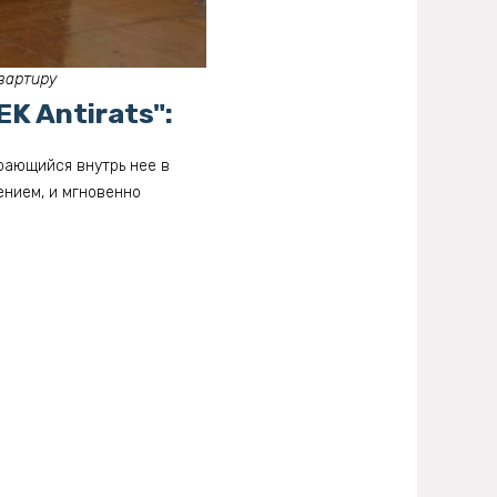
квартиру
K Antirats":
рающийся внутрь нее в
ением, и мгновенно