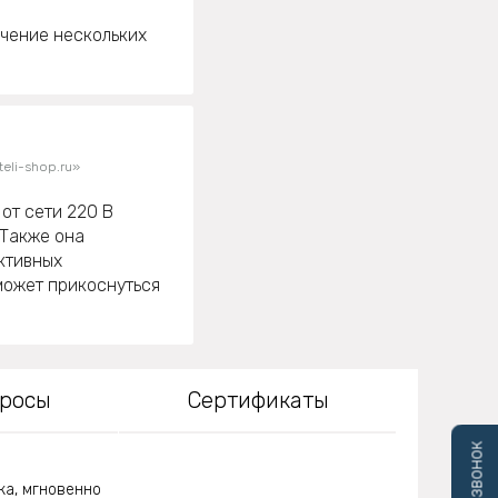
ечение нескольких
eli-shop.ru»
 от сети 220 В
 Также она
ктивных
может прикоснуться
просы
Сертификаты
ка, мгновенно