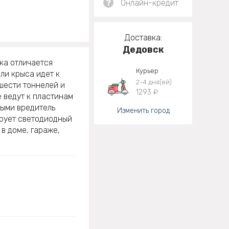
?
Онлайн-кредит
Доставка:
Дедовск
ка отличается
Курьер
ли крыса идет к
2-4 дня(ей)
шести тоннелей и
1293 ₽
 ведут к пластинам
рыми вредитель
Изменить город
ирует светодиодный
в доме, гараже,