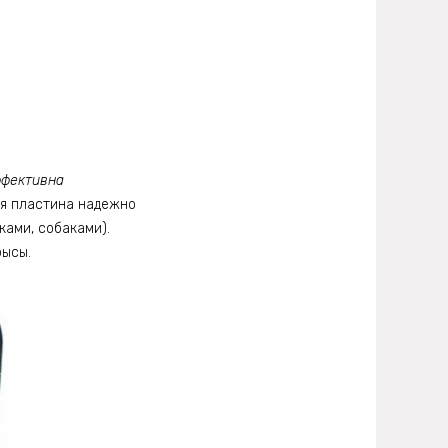
ффективна
я пластина надежно
ами, собаками).
рысы.