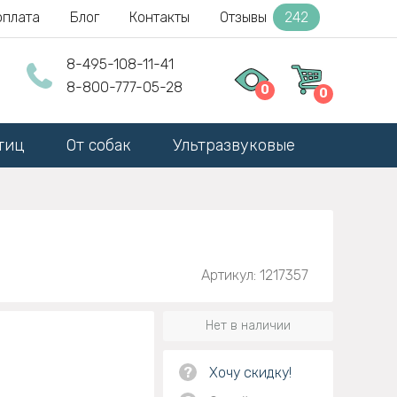
оплата
Блог
Контакты
Отзывы
242
8-495-108-11-41
8-800-777-05-28
0
0
тиц
От собак
Ультразвуковые
Артикул: 1217357
Нет в наличии
?
Хочу скидку!