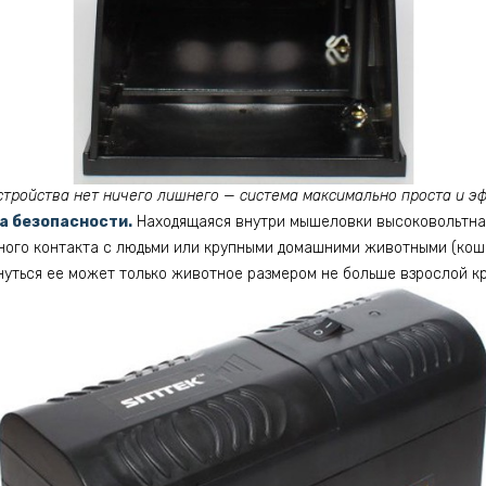
стройства нет ничего лишнего — система максимально проста и э
а безопасности.
Находящаяся внутри мышеловки высоковольтна
ного контакта с людьми или крупными домашними животными (кошк
нуться ее может только животное размером не больше взрослой к