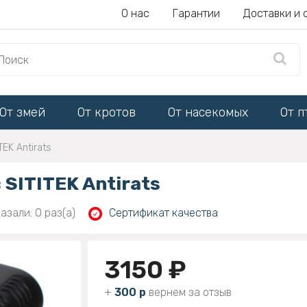
О нас
Гарантии
Доставки и 
От змей
От кротов
От насекомых
От п
EK Antirats
SITITEK Antirats
азали: 0 раз(а)
Сертификат качества
3150 ₽
+
300 р
вернем за отзыв